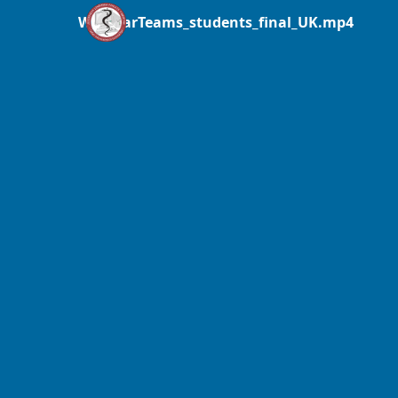
WebinarTeams_students_final_UK.mp4